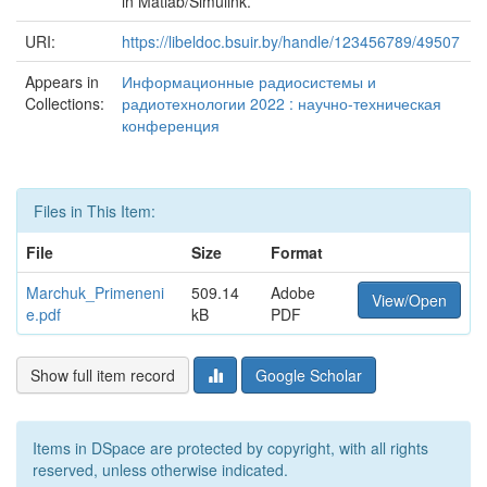
in Matlab/Simulink.
URI:
https://libeldoc.bsuir.by/handle/123456789/49507
Appears in
Информационные радиосистемы и
Collections:
радиотехнологии 2022 : научно-техническая
конференция
Files in This Item:
File
Size
Format
Marchuk_Primeneni
509.14
Adobe
View/Open
e.pdf
kB
PDF
Show full item record
Google Scholar
Items in DSpace are protected by copyright, with all rights
reserved, unless otherwise indicated.