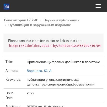
Skip
Репозиторий БГУИР
Научные публикации
navigation
Публикации в зарубежных изданиях
Please use this identifier to cite or link to this item:
https://libeldoc.bsuir.by/handle/123456789/49704
Title:
Применение цифровых двойников в логистике
Authors:
Воронова, Ю. А.
Keywords:
публикации ученых;логистическая
цепочка;транспортировка;цифровые копии
Issue
2022
Date:
Publisher:
РГРТУ им. В. Ф. Уткина