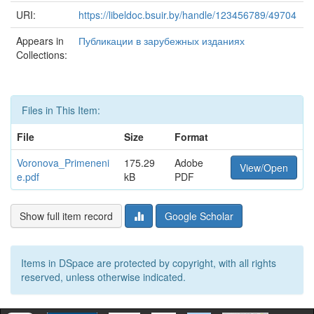
URI:
https://libeldoc.bsuir.by/handle/123456789/49704
Appears in
Публикации в зарубежных изданиях
Collections:
Files in This Item:
File
Size
Format
Voronova_Primeneni
175.29
Adobe
View/Open
e.pdf
kB
PDF
Show full item record
Google Scholar
Items in DSpace are protected by copyright, with all rights
reserved, unless otherwise indicated.