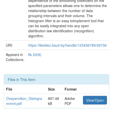
dependence of the smoothing coefficient on the
specified parameters allows one to determine the
relationship between the number of data
grouping intervals and their volume. The
histogram filter is an easy ­to­implement tool that
can be easily integrated into any open
distribution law identification (recognition)
algorithm.
URI:
https://libeldoc.bsuir.by/handle/123456789/49706
Appears in
№ 20(8)
Collections:
Files in This Item:
File
Size
Format
Ovsyannikov_Gistogra
897.48
Adobe
View/Open
mmnii.pdf
kB
PDF