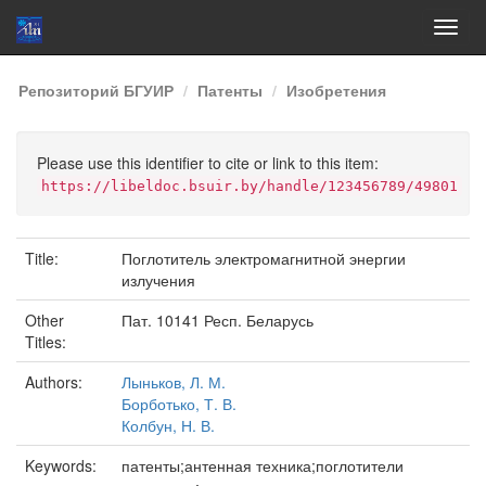
Skip
Репозиторий БГУИР
Патенты
Изобретения
navigation
Please use this identifier to cite or link to this item:
https://libeldoc.bsuir.by/handle/123456789/49801
Title:
Поглотитель электромагнитной энергии
излучения
Other
Пат. 10141 Респ. Беларусь
Titles:
Authors:
Лыньков, Л. М.
Борботько, Т. В.
Колбун, Н. В.
Keywords:
патенты;антенная техника;поглотители