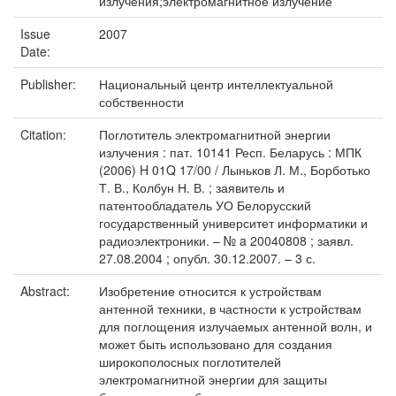
излучения;электромагнитное излучение
Issue
2007
Date:
Publisher:
Национальный центр интеллектуальной
собственности
Citation:
Поглотитель электромагнитной энергии
излучения : пат. 10141 Респ. Беларусь : МПК
(2006) H 01Q 17/00 / Лыньков Л. М., Борботько
Т. В., Колбун Н. В. ; заявитель и
патентообладатель УО Белорусский
государственный университет информатики и
радиоэлектроники. – № a 20040808 ; заявл.
27.08.2004 ; опубл. 30.12.2007. – 3 с.
Abstract:
Изобретение относится к устройствам
антенной техники, в частности к устройствам
для поглощения излучаемых антенной волн, и
может быть использовано для создания
широкополосных поглотителей
электромагнитной энергии для защиты