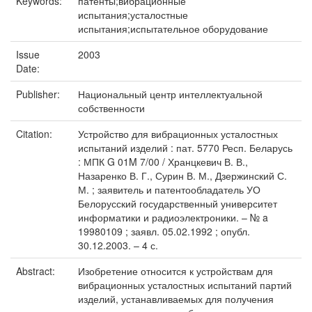
Keywords:
патенты;вибрационные
испытания;усталостные
испытания;испытательное оборудование
Issue
2003
Date:
Publisher:
Национальный центр интеллектуальной
собственности
Citation:
Устройство для вибрационных усталостных
испытаний изделий : пат. 5770 Респ. Беларусь
: МПК G 01M 7/00 / Хранцкевич В. В.,
Назаренко В. Г., Сурин В. М., Дзержинский С.
М. ; заявитель и патентообладатель УО
Белорусский государственный университет
информатики и радиоэлектроники. – № a
19980109 ; заявл. 05.02.1992 ; опубл.
30.12.2003. – 4 с.
Abstract:
Изобретение относится к устройствам для
вибрационных усталостных испытаний партий
изделий, устанавливаемых для получения