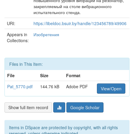
повышенного уровня вибрации на резонатор,
закрепляемый на столе вибрационного
испытательного стенда.
URI:
https://libeldoc.bsuir.by/handle/123456789/49906
Appears in
Изобретения
Collections:
Files in This Item:
File
Size
Format
Pat_5770.pdf
144.76 kB
Adobe PDF
View/Open
Show full item record
Google Scholar
Items in DSpace are protected by copyright, with all rights
reserved, unless otherwise indicated.