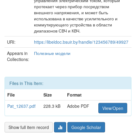
управления электрическим током, который
протекает через прибор посредством
внешнего напряжения, и может быть
использована в качестве усилительного и
коммутирующего устройства в области
диапазонов СВЧ и КВЧ.
URI:
https://libeldoc.bsuir.by/handle/123456789/49927
Appears in
Полезные модели
Collections:
Files in This Item:
File
Size
Format
Pat_12637.pdf
228.3 kB
Adobe PDF
View/Open
Show full item record
Google Scholar