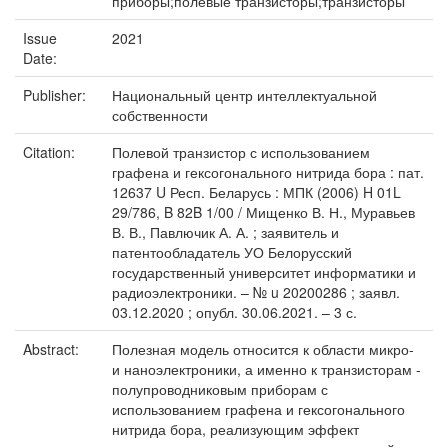
приборы;полевые транзисторы;транзисторы
Issue
2021
Date:
Publisher:
Национальный центр интеллектуальной
собственности
Citation:
Полевой транзистор с использованием
графена и гексогонального нитрида бора : пат.
12637 U Респ. Беларусь : МПК (2006) H 01L
29/786, B 82B 1/00 / Мищенко В. Н., Муравьев
В. В., Павлючик А. А. ; заявитель и
патентообладатель УО Белорусский
государственный университет информатики и
радиоэлектроники. – № u 20200286 ; заявл.
03.12.2020 ; опубл. 30.06.2021. – 3 с.
Abstract:
Полезная модель относится к области микро-
и наноэлектроники, а именно к транзисторам -
полупроводниковым приборам с
использованием графена и гексогонального
нитрида бора, реализующим эффект