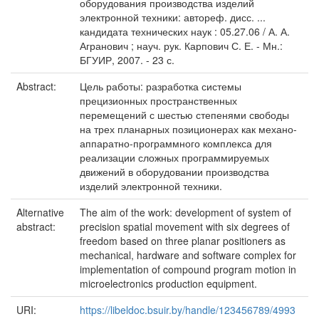
оборудования производства изделий
электронной техники: автореф. дисс. ...
кандидата технических наук : 05.27.06 / А. А.
Агранович ; науч. рук. Карпович С. Е. - Мн.:
БГУИР, 2007. - 23 с.
Abstract:
Цель работы: разработка системы
прецизионных пространственных
перемещений с шестью степенями свободы
на трех планарных позиционерах как механо-
аппаратно-программного комплекса для
реализации сложных программируемых
движений в оборудовании производства
изделий электронной техники.
Alternative
The aim of the work: development of system of
abstract:
precision spatial movement with six degrees of
freedom based on three planar positioners as
mechanical, hardware and software complex for
implementation of compound program motion in
microelectronics production equipment.
URI:
https://libeldoc.bsuir.by/handle/123456789/4993