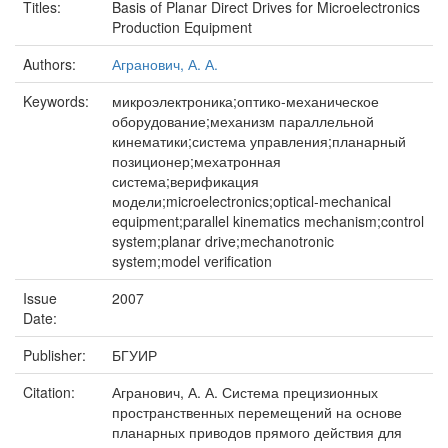
Titles:
Basis of Planar Direct Drives for Microelectronics
Production Equipment
Authors:
Агранович, А. А.
Keywords:
микроэлектроника;оптико-механическое
оборудование;механизм параллельной
кинематики;система управления;планарный
позиционер;мехатронная
система;верификация
модели;microelectronics;optical-mechanical
equipment;parallel kinematics mechanism;control
system;planar drive;mechanotronic
system;model verification
Issue
2007
Date:
Publisher:
БГУИР
Citation:
Агранович, А. А. Система прецизионных
пространственных перемещений на основе
планарных приводов прямого действия для