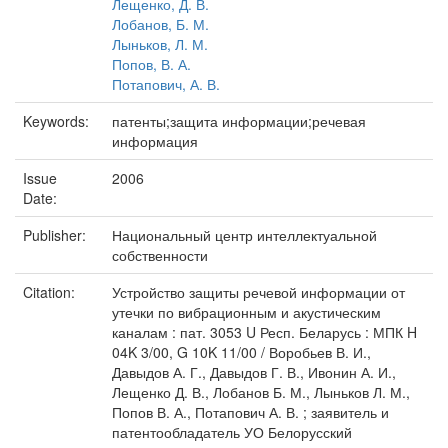
Лещенко, Д. В.
Лобанов, Б. М.
Лыньков, Л. М.
Попов, В. А.
Потапович, А. В.
Keywords:
патенты;защита информации;речевая
информация
Issue
2006
Date:
Publisher:
Национальный центр интеллектуальной
собственности
Citation:
Устройство защиты речевой информации от
утечки по вибрационным и акустическим
каналам : пат. 3053 U Респ. Беларусь : МПК H
04K 3/00, G 10K 11/00 / Воробьев В. И.,
Давыдов А. Г., Давыдов Г. В., Ивонин А. И.,
Лещенко Д. В., Лобанов Б. М., Лыньков Л. М.,
Попов В. А., Потапович А. В. ; заявитель и
патентообладатель УО Белорусский