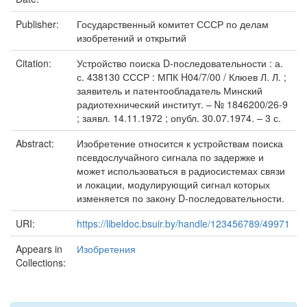
Publisher:
Государственный комитет СССР по делам
изобретений и открытий
Citation:
Устройство поиска D-последовательности : а.
с. 438130 СССР : МПК H04/7/00 / Клюев Л. Л. ;
заявитель и патентообладатель Минский
радиотехнический институт. – № 1846200/26-9
; заявл. 14.11.1972 ; опубл. 30.07.1974. – 3 с.
Abstract:
Изобретение относится к устройствам поиска
псевдослучайного сигнала по задержке и
может использоваться в радиосистемах связи
и локации, модулирующий сигнал которых
изменяется по закону D-последовательности.
URI:
https://libeldoc.bsuir.by/handle/123456789/49971
Appears in
Изобретения
Collections: