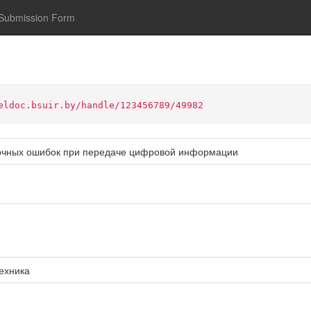
Submission Form
eldoc.bsuir.by/handle/123456789/49982
ночных ошибок при передаче цифровой информации
ехника