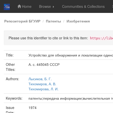
Home
Browse
Communities & Collections
Skip
Репозиторий БГУИР
Патенты
Изобретения
navigation
Please use this identifier to cite or link to this item:
https://lib
Title:
Устройство для обнаружения и локализации оди
Other
А. с. 445045 СССР
Titles:
Authors:
Лысиков, Б. Г.
Тихомиров, А. В.
Тихомирова, Л. И.
Keywords:
патенты;передача информации;вычислительная т
Issue
1974
Date: