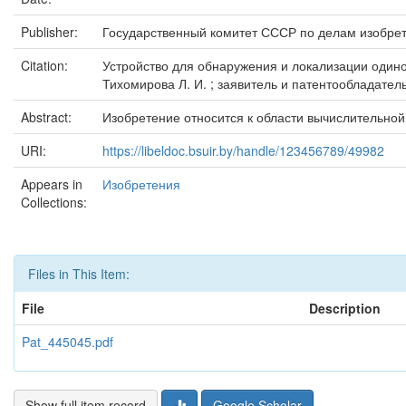
Publisher:
Государственный комитет СССР по делам изобрет
Citation:
Устройство для обнаружения и локализации одиноч
Тихомирова Л. И. ; заявитель и патентообладатель
Abstract:
Изобретение относится к области вычислительно
URI:
https://libeldoc.bsuir.by/handle/123456789/49982
Appears in
Изобретения
Collections:
Files in This Item:
File
Description
Pat_445045.pdf
Show full item record
Google Scholar