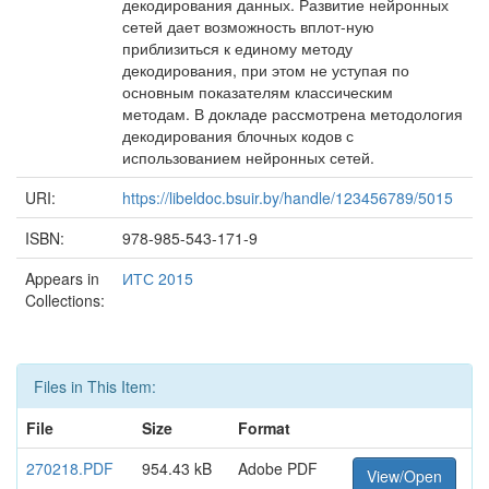
декодирования данных. Развитие нейронных
сетей дает возможность вплот-ную
приблизиться к единому методу
декодирования, при этом не уступая по
основным показателям классическим
методам. В докладе рассмотрена методология
декодирования блочных кодов с
использованием нейронных сетей.
URI:
https://libeldoc.bsuir.by/handle/123456789/5015
ISBN:
978-985-543-171-9
Appears in
ИТС 2015
Collections:
Files in This Item:
File
Size
Format
270218.PDF
954.43 kB
Adobe PDF
View/Open