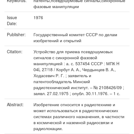
Keywords:
патенты;псевдошумовые сигналы;синхронные
фазовые манипуляции
Issue
1976
Date:
Publisher:
Государственный комитет СССР по делам
изобретений и открытий
Citation:
Устройство для приема псевдошумовых
сигналов с синхронной фазовой
манипуляцией : а. с. 537454 СССР : МПК H
04L 27/18 / Корбут А. А., Чердынцев В. А.,
Ходасевич Р. Г. ; заявитель и
патентообладатель Минский
радиотехнический институт. – № 2108426/09 ;
заявл. 27.02.1975 ; опубл. 30.11.1976. – 1 с.
Abstract:
Изобретение относится к радиотехнике и
может использоваться в радиотехнических
системах различного назначения, в частности
в космической и наземной радиосвязи и
радиолокации.