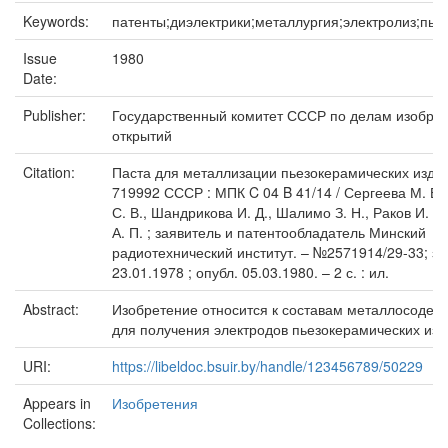
Keywords:
патенты;диэлектрики;металлургия;электролиз;пье
Issue
1980
Date:
Publisher:
Государственный комитет СССР по делам изобрет
открытий
Citation:
Паста для металлизации пьезокерамических издели
719992 СССР : МПК C 04 B 41/14 / Сергеева М. В.,
С. В., Шандрикова И. Д., Шалимо З. Н., Раков И. Л
А. П. ; заявитель и патентообладатель Минский
радиотехнический институт. – №2571914/29-33; за
23.01.1978 ; опубл. 05.03.1980. – 2 с. : ил.
Abstract:
Изобретение относится к составам металлосодер
для получения электродов пьезокерамических изд
URI:
https://libeldoc.bsuir.by/handle/123456789/50229
Appears in
Изобретения
Collections: