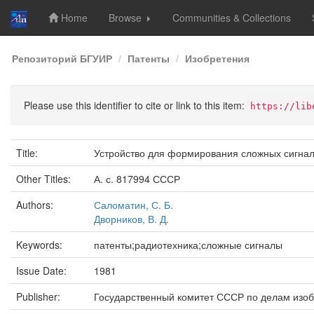
Home
Browse
Communities & Collections
Skip
Репозиторий БГУИР
Патенты
Изобретения
navigation
Please use this identifier to cite or link to this item:
https://lib
Title:
Устройство для формирования сложных сигна
Other Titles:
А. с. 817994 СССР
Authors:
Саломатин, С. Б.
Дворников, В. Д.
Keywords:
патенты;радиотехника;сложные сигналы
Issue Date:
1981
Publisher:
Государственный комитет СССР по делам изоб