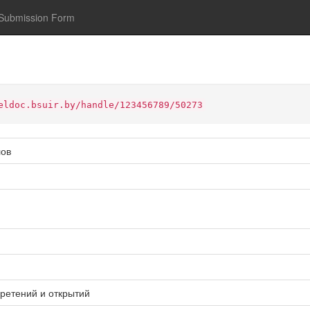
Submission Form
eldoc.bsuir.by/handle/123456789/50273
лов
ретений и открытий