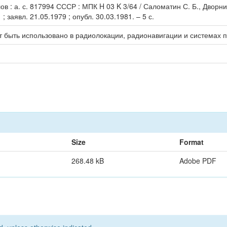
 : а. с. 817994 СССР : МПК H 03 K 3/64 / Саломатин С. Б., Дворни
 заявл. 21.05.1979 ; опубл. 30.03.1981. – 5 с.
т быть использовано в радиолокации, радионавигации и системах
Size
Format
268.48 kB
Adobe PDF