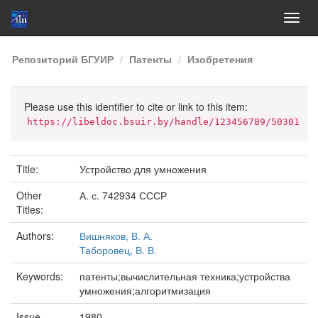
Skip
Репозиторий БГУИР
Патенты
Изобретения
navigation
Please use this identifier to cite or link to this item:
https://libeldoc.bsuir.by/handle/123456789/50301
Title:
Устройство для умножения
Other
А. с. 742934 СССР
Titles:
Authors:
Вишняков, В. А.
Таборовец, В. В.
Keywords:
патенты;вычислительная техника;устройства
умножения;алгоритмизация
Issue
1980