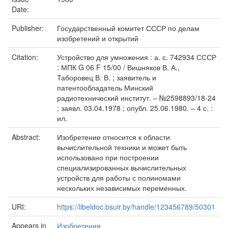
Date:
Publisher:
Государственный комитет СССР по делам
изобретений и открытий
Citation:
Устройство для умножения : а. с. 742934 СССР
: МПК G 06 F 15/00 / Вишняков В. А.,
Таборовец В. В. ; заявитель и
патентообладатель Минский
радиотехнический институт. – №2598893/18-24
; заявл. 03.04.1978 ; опубл. 25.06.1980. – 4 с. :
ил.
Abstract:
Изобретение относится к области
вычислительной техники и может быть
использовано при построении
специализированных вычислительных
устройств для работы с полиномами
нескольких независимых переменных.
URI:
https://libeldoc.bsuir.by/handle/123456789/50301
Appears in
Изобретения