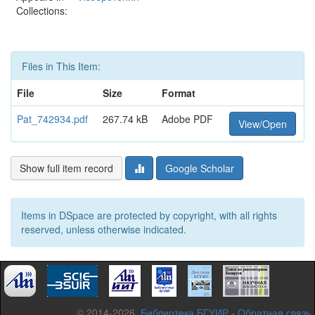
Collections:
Files in This Item:
File
Size
Format
Pat_742934.pdf
267.74 kB
Adobe PDF
View/Open
Show full item record
Google Scholar
Items in DSpace are protected by copyright, with all rights
reserved, unless otherwise indicated.
© 2014-2026,
Библиотека БГУИР
-
Обратная связь