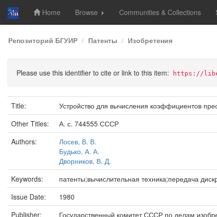
Home
Browse
Communities & Collections
Skip
Репозиторий БГУИР
Патенты
Изобретения
navigation
Please use this identifier to cite or link to this item:
https://lib
Title:
Устройство для вычисления коэффициентов пре
Other Titles:
А. с. 744555 СССР
Authors:
Лосев, В. В.
Будько, А. А.
Дворников, В. Д.
Keywords:
патенты;вычислительная техника;передача дис
Issue Date:
1980
Publisher:
Государственный комитет СССР по делам изобре