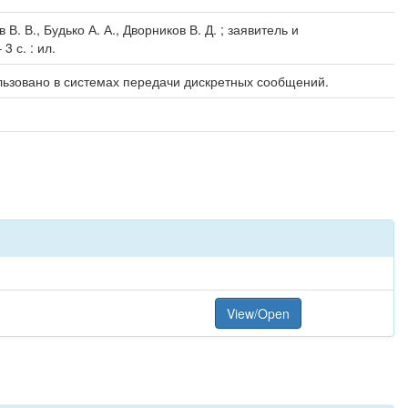
 В., Будько А. А., Дворников В. Д. ; заявитель и
 с. : ил.
льзовано в системах передачи дискретных сообщений.
View/Open