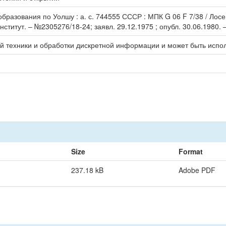
зования по Уолшу : а. с. 744555 СССР : МПК G 06 F 7/38 / Лосев В.
итут. – №2305276/18-24; заявл. 29.12.1975 ; опубл. 30.06.1980. – 3
ой техники и обработки дискретной информации и может быть испо
Size
Format
237.18 kB
Adobe PDF