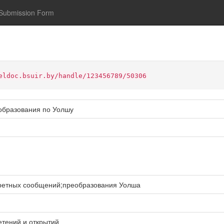
Submission Form
eldoc.bsuir.by/handle/123456789/50306
образования по Уолшу
кретных сообщений;преобразования Уолша
тений и открытий