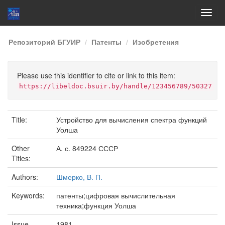
Skip
Репозиторий БГУИР
Патенты
Изобретения
navigation
Please use this identifier to cite or link to this item:
https://libeldoc.bsuir.by/handle/123456789/50327
Title:
Устройство для вычисления спектра функций
Уолша
Other
А. с. 849224 СССР
Titles:
Authors:
Шмерко, В. П.
Keywords:
патенты;цифровая вычислительная
техника;функция Уолша
Issue
1981