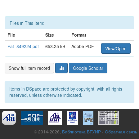
Files in This Item:
File
Size
Format
Pat_849224.pdf
653.25 kB
Adobe PDF
View/Open
Show full item record
Google Scholar
Items in DSpace are protected by copyright, with all rights
reserved, unless otherwise indicated.
© 2014-2026,
Библиотека БГУИР
-
Обратная связь