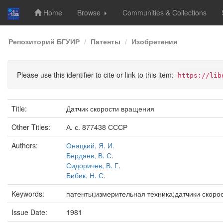
Home
Browse
Communities & Collections
Skip
Репозиторий БГУИР
Патенты
Изобретения
navigation
Please use this identifier to cite or link to this item:
https://lib
Title:
Датчик скорости вращения
Other Titles:
А. с. 877438 СССР
Authors:
Онацкий, Я. И.
Бердяев, В. С.
Сидоричев, В. Г.
Бибик, Н. С.
Keywords:
патенты;измерительная техника;датчики скор
Issue Date:
1981