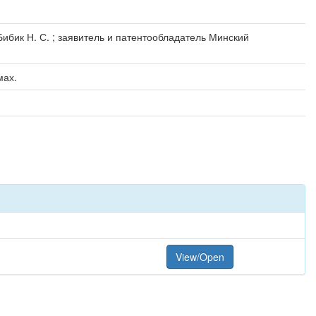
 Бибик Н. С. ; заявитель и патентообладатель Минский
мах.
View/Open