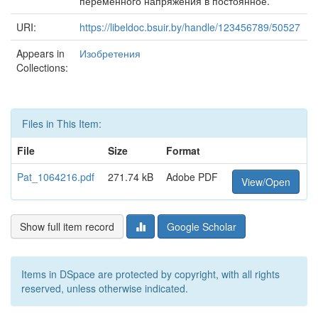
переменного напряжения в постоянное.
URI:
https://libeldoc.bsuir.by/handle/123456789/50527
Appears in
Изобретения
Collections:
Files in This Item:
File
Size
Format
Pat_1064216.pdf
271.74 kB
Adobe PDF
View/Open
Show full item record
Google Scholar
Items in DSpace are protected by copyright, with all rights
reserved, unless otherwise indicated.