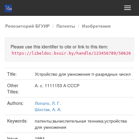
Skip
Репозиторий БГУИР
Патенты
Изобретения
navigation
Please use this identifier to cite or link to this item:
https://libeldoc.bsuir.by/handle/123456789/50626
Title:
Устройство для умножения n-разрядных чисел
Other
А. с. 1111153 А СССР
Titles:
Authors:
Лопато, Л. Г.
Шостак, А. А.
Keywords:
патенты;вычислительная техника;устройства
для умножения
Issue
1984