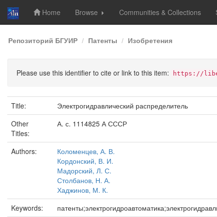
Home
Browse
Communities & Collections
Skip
Репозиторий БГУИР
Патенты
Изобретения
navigation
Please use this identifier to cite or link to this item:
https://lib
Title:
Электрогидравлический распределитель
Other
А. с. 1114825 А СССР
Titles:
Authors:
Коломенцев, А. В.
Кордонский, В. И.
Мадорский, Л. С.
Столбанов, Н. А.
Хаджинов, М. К.
Keywords:
патенты;электрогидроавтоматика;электрогидрав