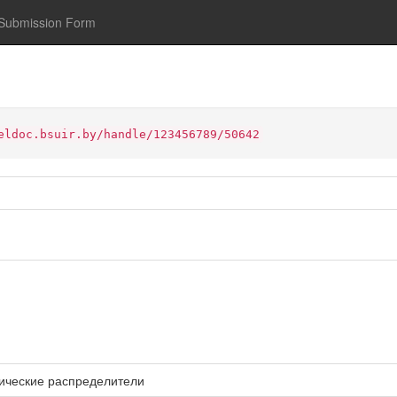
Submission Form
eldoc.bsuir.by/handle/123456789/50642
лические распределители