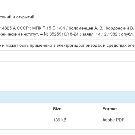
тений и открытий
4825 А СССР : МПК F 15 C 1/04 / Коломенцев А. В., Кордонский В. И
ческий институт. – № 3525916/18-24 ; заявл. 14.12.1982 ; опубл. 2
е и может быть применено в электрогидроприводах и средствах эле
Size
Format
139 kB
Adobe PDF