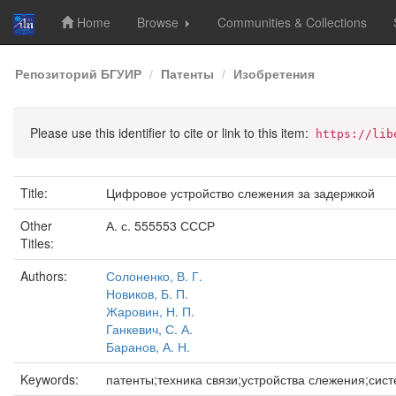
Home
Browse
Communities & Collections
Skip
Репозиторий БГУИР
Патенты
Изобретения
navigation
Please use this identifier to cite or link to this item:
https://lib
Title:
Цифровое устройство слежения за задержкой
Other
А. с. 555553 СССР
Titles:
Authors:
Солоненко, В. Г.
Новиков, Б. П.
Жаровин, Н. П.
Ганкевич, С. А.
Баранов, А. Н.
Keywords:
патенты;техника связи;устройства слежения;сис