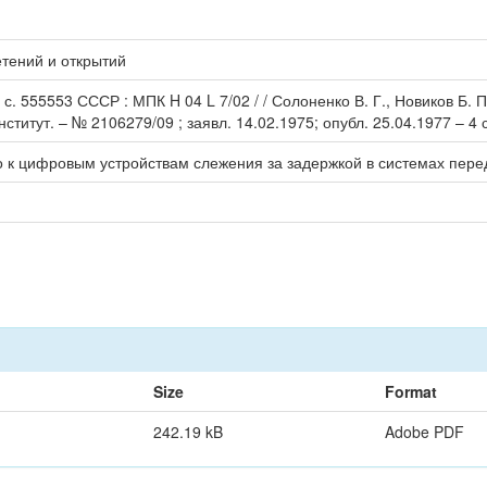
тений и открытий
. 555553 СССР : МПК H 04 L 7/02 / / Солоненко В. Г., Новиков Б. П.
итут. – № 2106279/09 ; заявл. 14.02.1975; опубл. 25.04.1977 – 4 с.
но к цифровым устройствам слежения за задержкой в системах пер
Size
Format
242.19 kB
Adobe PDF