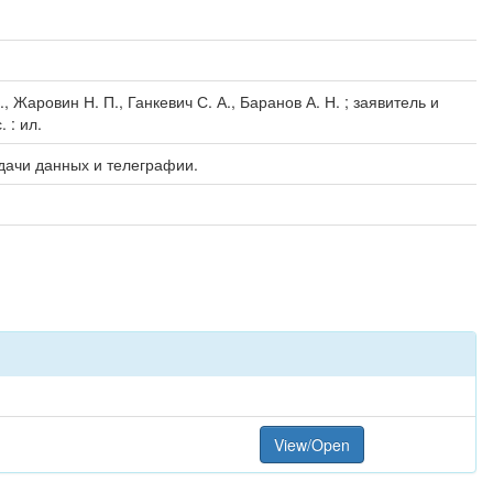
, Жаровин Н. П., Ганкевич С. А., Баранов А. Н. ; заявитель и
 : ил.
едачи данных и телеграфии.
View/Open