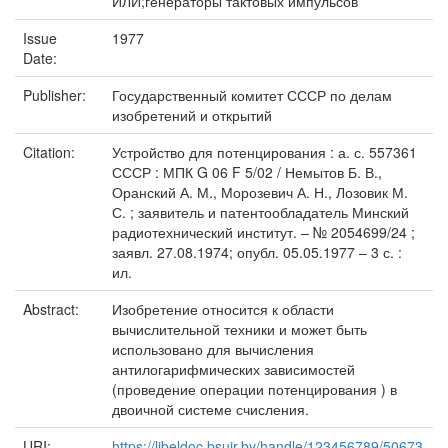
ИЛИ;генераторы тактовых импульсов
Issue
1977
Date:
Publisher:
Государственный комитет СССР по делам
изобретений и открытий
Citation:
Устройство для потенцирования : а. с. 557361
СССР : МПК G 06 F 5/02 / Немытов Б. В.,
Оранский А. М., Морозевич А. Н., Лозовик М.
С. ; заявитель и патентообладатель Минский
радиотехнический институт. – № 2054699/24 ;
заявл. 27.08.1974; опубл. 05.05.1977 – 3 с. :
ил.
Abstract:
Изобретение относится к области
вычислительной техники и может быть
использовано для вычисления
антилогарифмических зависимостей
(проведение операции потенцирования ) в
двоичной системе счисления.
URI:
https://libeldoc.bsuir.by/handle/123456789/50673