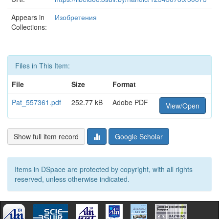
Appears in
Изобретения
Collections:
Files in This Item:
File
Size
Format
Pat_557361.pdf
252.77 kB
Adobe PDF
View/Open
Show full item record
Google Scholar
Items in DSpace are protected by copyright, with all rights
reserved, unless otherwise indicated.