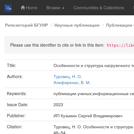
Home
Browse
Communities & Collections
Skip
Репозиторий БГУИР
Научные публикации
Публикации 
navigation
Please use this identifier to cite or link to this item:
https://lib
Title:
Особенности и структура нагрузочного
Authors:
Туровец, Н. О.
Алефиренко, В. М.
Keywords:
публикации ученых;информационные сис
Issue Date:
2023
Publisher:
ИП Кузьмин Сергей Владимирович
Citation:
Туровец, Н. О. Особенности и структура
46–54.