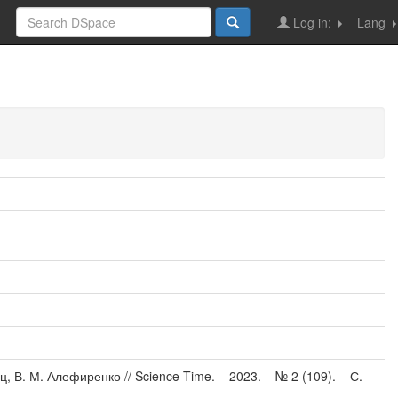
Log in:
Lang
 В. М. Алефиренко // Science Time. – 2023. – № 2 (109). – С.