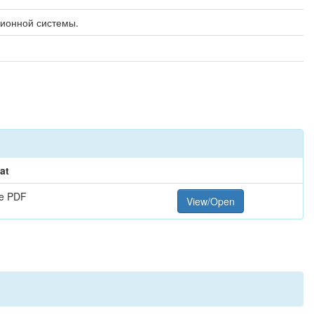
ионной системы.
at
e PDF
View/Open