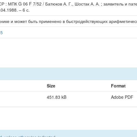
СР : МПК G 06 F 7/52 / Батюков А. Г., Шостак А. А. ; заявитель и 
04.1988. – 6 с.
хнике и может быть применено в быстродействующих арифметическ
35
Size
Format
451.83 kB
Adobe PDF