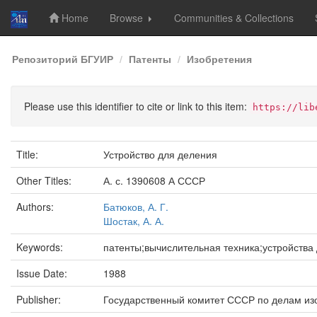
Home
Browse
Communities & Collections
Skip
Репозиторий БГУИР
Патенты
Изобретения
navigation
Please use this identifier to cite or link to this item:
https://lib
Title:
Устройство для деления
Other Titles:
А. с. 1390608 А СССР
Authors:
Батюков, А. Г.
Шостак, А. А.
Keywords:
патенты;вычислительная техника;устройства
Issue Date:
1988
Publisher:
Государственный комитет СССР по делам из