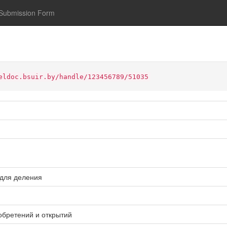
Submission Form
eldoc.bsuir.by/handle/123456789/51035
 для деления
обретений и открытий