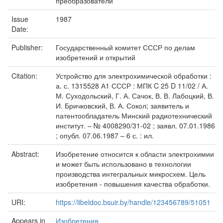
преобразователи
Issue
1987
Date:
Publisher:
Государственный комитет СССР по делам
изобретений и открытий
Citation:
Устройство для электрохимической обработки :
а. с. 1315528 А1 СССР : МПК C 25 D 11/02 / А.
М. Суходольский, Г. А. Сачок, В. В. Лабоцкий, В.
И. Бричковский, В. А. Сокол; заявитель и
патентообладатель Минский радиотехнический
институт. – № 4008290/31-02 ; заявл. 07.01.1986
; опубл. 07.06.1987 – 6 с. : ил.
Abstract:
Изобретение относится к области электрохимии
и может быть использовано в технологии
производства интегральных микросхем. Цель
изобретения - повышения качества обработки.
URI:
https://libeldoc.bsuir.by/handle/123456789/51051
Appears in
Изобретения