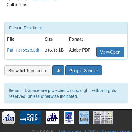
Collections:
Files in This Item:
File
Size
Format
Pat_1315528.pdf
316.15 kB
Adobe PDF
View/Open
Show full item record
Google Scholar
Items in DSpace are protected by copyright, with all rights
reserved, unless otherwise indicated.
© 2014-2026,
Библиотека БГУИР
-
Обратная связь