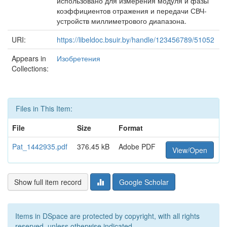
использовано для измерения модуля и фазы
коэффициентов отражения и передачи СВЧ-
устройств миллиметрового диапазона.
URI:
https://libeldoc.bsuir.by/handle/123456789/51052
Appears in
Изобретения
Collections:
Files in This Item:
File
Size
Format
Pat_1442935.pdf
376.45 kB
Adobe PDF
View/Open
Show full item record
Google Scholar
Items in DSpace are protected by copyright, with all rights
reserved, unless otherwise indicated.