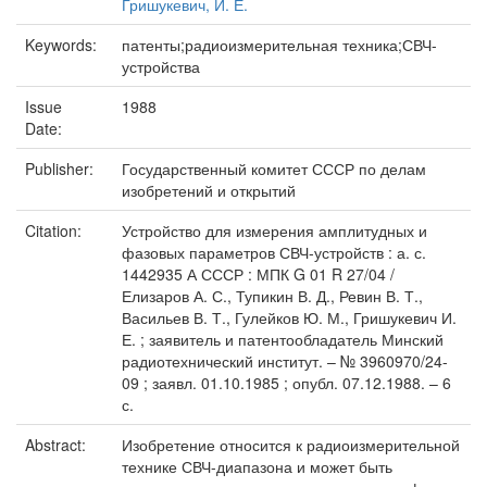
Гришукевич, И. Е.
Keywords:
патенты;радиоизмерительная техника;СВЧ-
устройства
Issue
1988
Date:
Publisher:
Государственный комитет СССР по делам
изобретений и открытий
Citation:
Устройство для измерения амплитудных и
фазовых параметров СВЧ-устройств : а. с.
1442935 А СССР : МПК G 01 R 27/04 /
Елизаров А. С., Тупикин В. Д., Ревин В. Т.,
Васильев В. Т., Гулейков Ю. М., Гришукевич И.
Е. ; заявитель и патентообладатель Минский
радиотехнический институт. – № 3960970/24-
09 ; заявл. 01.10.1985 ; опубл. 07.12.1988. – 6
с.
Abstract:
Изобретение относится к радиоизмерительной
технике СВЧ-диапазона и может быть