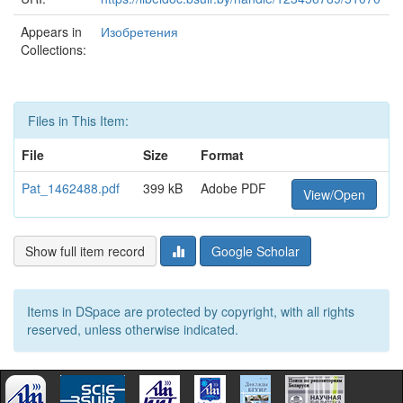
Appears in
Изобретения
Collections:
Files in This Item:
File
Size
Format
Pat_1462488.pdf
399 kB
Adobe PDF
View/Open
Show full item record
Google Scholar
Items in DSpace are protected by copyright, with all rights
reserved, unless otherwise indicated.