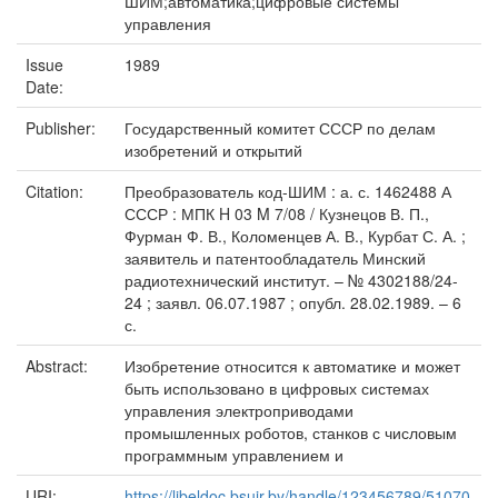
ШИМ;автоматика;цифровые системы
управления
Issue
1989
Date:
Publisher:
Государственный комитет СССР по делам
изобретений и открытий
Citation:
Преобразователь код-ШИМ : а. с. 1462488 А
СССР : МПК H 03 M 7/08 / Кузнецов В. П.,
Фурман Ф. В., Коломенцев А. В., Курбат С. А. ;
заявитель и патентообладатель Минский
радиотехнический институт. – № 4302188/24-
24 ; заявл. 06.07.1987 ; опубл. 28.02.1989. – 6
с.
Abstract:
Изобретение относится к автоматике и может
быть использовано в цифровых системах
управления электроприводами
промышленных роботов, станков с числовым
программным управлением и
URI:
https://libeldoc.bsuir.by/handle/123456789/51070