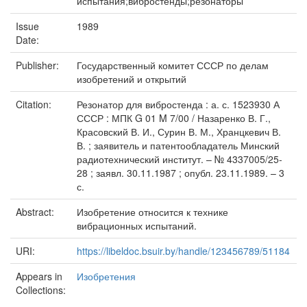
испытания;вибростенды;резонаторы
Issue
1989
Date:
Publisher:
Государственный комитет СССР по делам
изобретений и открытий
Citation:
Резонатор для вибростенда : а. с. 1523930 А
СССР : МПК G 01 M 7/00 / Назаренко В. Г.,
Красовский В. И., Сурин В. М., Хранцкевич В.
В. ; заявитель и патентообладатель Минский
радиотехнический институт. – № 4337005/25-
28 ; заявл. 30.11.1987 ; опубл. 23.11.1989. – 3
с.
Abstract:
Изобретение относится к технике
вибрационных испытаний.
URI:
https://libeldoc.bsuir.by/handle/123456789/51184
Appears in
Изобретения
Collections: