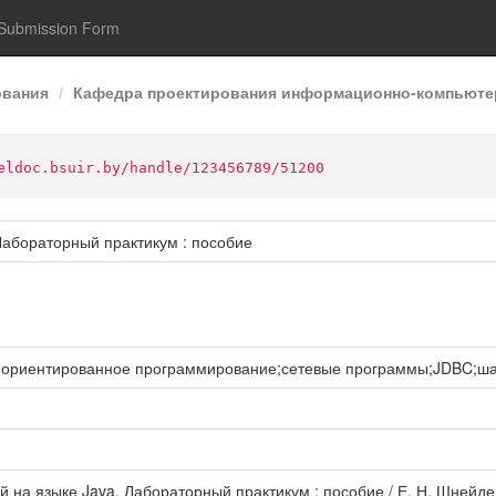
Submission Form
ования
Кафедра проектирования информационно-компьюте
eldoc.bsuir.by/handle/123456789/51200
Лабораторный практикум : пособие
о-ориентированное программирование;сетевые программы;JDBC;ш
 на языке Java. Лабораторный практикум : пособие / Е. Н. Шнейдеро