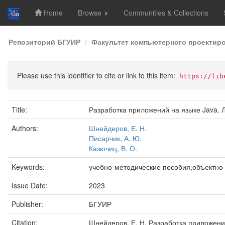
Home
Browse
Communities & Collections
Skip
Репозиторий БГУИР
Факультет компьютерного проектир
navigation
Please use this identifier to cite or link to this item:
https://lib
Title:
Разработка приложений на языке Java. 
Authors:
Шнейдеров, Е. Н.
Писарчик, А. Ю.
Казючиц, В. О.
Keywords:
учебно-методические пособия;объектн
Issue Date:
2023
Publisher:
БГУИР
Citation:
Шнейдеров, Е. Н. Разработка приложений