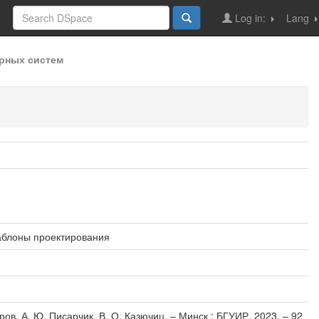
Log in:
Lang
рных систем
аблоны проектирования
в, А. Ю. Писарчик, В. О. Казючиц. – Минск : БГУИР, 2023. – 92