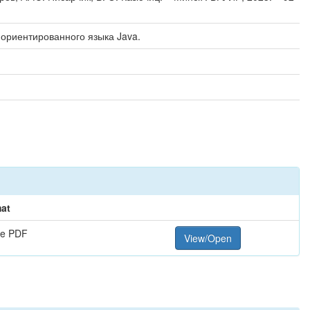
ориентированного языка Java.
at
e PDF
View/Open