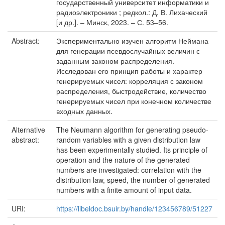
государственный университет информатики и
радиоэлектроники ; редкол.: Д. В. Лихаческий
[и др.]. – Минск, 2023. – С. 53–56.
Abstract:
Экспериментально изучен алгоритм Неймана
для генерации псевдослучайных величин с
заданным законом распределения.
Исследован его принцип работы и характер
генерируемых чисел: корреляция с законом
распределения, быстродействие, количество
генерируемых чисел при конечном количестве
входных данных.
Alternative
The Neumann algorithm for generating pseudo-
abstract:
random variables with a given distribution law
has been experimentally studied. Its principle of
operation and the nature of the generated
numbers are investigated: correlation with the
distribution law, speed, the number of generated
numbers with a finite amount of input data.
URI:
https://libeldoc.bsuir.by/handle/123456789/51227