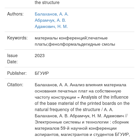
the structure
Authors:
Балаханов, А. А.
Абрамчук, А. В.
Адамович, Н. М.
Keywords:
материалы конференций;печатные
платы;фенолформальдегидные смолы
Issue
2023
Date:
Publisher:
БГУИР
Citation:
Балаханов, А. А. Анализ влияния материала
основания печатных плат на собственную
частоту конструкции = Analysis of the influence
of the base material of the printed boards on the
natural frequency of the structure / А. А.
Балаханов, А. В. Абрамчук, Н. М. Адамович //
Электронные системы и технологии : сборник
материалов 59-й научной конференции
аспирантов, магистрантов и студентов БГУИР,