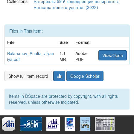
Collections:
материалы 59-й конференции аспирантов,
магистрантов и студентов (2023)
Files in This Item:
File
Size
Format
Balahanov_Analiz_vliyan
1.1
Adobe
View/Open
iya.pdf
MB
PDF
Show full item record
Google Scholar
Items in DSpace are protected by copyright, with all rights
reserved, unless otherwise indicated.