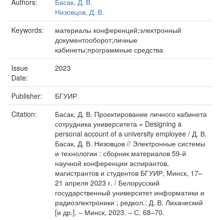
Authors:
Басак, Д. В.
Низовцов, Д. В.
Keywords:
материалы конференций;электронный
документооборот;личные
кабинеты;программные средства
Issue
2023
Date:
Publisher:
БГУИР
Citation:
Басак, Д. В. Проектирование личного кабинета
сотрудника университета = Designing a
personal account of a university employee / Д. В.
Басак, Д. В. Низовцов // Электронные системы
и технологии : сборник материалов 59-й
научной конференции аспирантов,
магистрантов и студентов БГУИР, Минск, 17–
21 апреля 2023 г. / Белорусский
государственный университет информатики и
радиоэлектроники ; редкол.: Д. В. Лихаческий
[и др.]. – Минск, 2023. – С. 68–70.