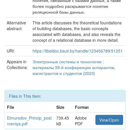
понятия, связанные с базами данных, а также
более подробно раскрывается понятие
реляционной базы данных.
Alternative
This article discusses the theoretical foundations
abstract:
of building databases, the basic concepts
associated with databases, and also reveals the
concept of a relational database in more detail.
URI:
https://libeldoc.bsuir.by/handle/123456789/51251
Appears in
Электронные системы и технологии :
Collections:
материалы 59-й конференции аспирантов,
магистрантов и студентов (2023)
Files in This Item:
File
Size
Format
Elmurodov_Princip_post
739.45
Adobe
View/Open
roeniya.pdf
kB
PDF