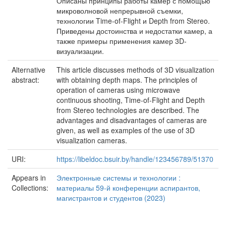
Описаны принципы работы камер с помощью
микроволновой непрерывной съемки,
технологии Time-of-Flight и Depth from Stereo.
Приведены достоинства и недостатки камер, а
также примеры применения камер 3D-
визуализации.
Alternative
This article discusses methods of 3D visualization
abstract:
with obtaining depth maps. The principles of
operation of cameras using microwave
continuous shooting, Time-of-Flight and Depth
from Stereo technologies are described. The
advantages and disadvantages of cameras are
given, as well as examples of the use of 3D
visualization cameras.
URI:
https://libeldoc.bsuir.by/handle/123456789/51370
Appears in
Электронные системы и технологии :
Collections:
материалы 59-й конференции аспирантов,
магистрантов и студентов (2023)