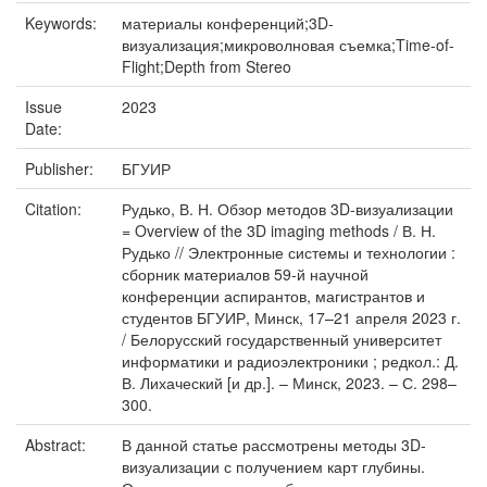
Keywords:
материалы конференций;3D-
визуализация;микроволновая съемка;Time-of-
Flight;Depth from Stereo
Issue
2023
Date:
Publisher:
БГУИР
Citation:
Рудько, В. Н. Обзор методов 3D-визуализации
= Overview of the 3D imaging methods / В. Н.
Рудько // Электронные системы и технологии :
сборник материалов 59-й научной
конференции аспирантов, магистрантов и
студентов БГУИР, Минск, 17–21 апреля 2023 г.
/ Белорусский государственный университет
информатики и радиоэлектроники ; редкол.: Д.
В. Лихаческий [и др.]. – Минск, 2023. – С. 298–
300.
Abstract:
В данной статье рассмотрены методы 3D-
визуализации с получением карт глубины.