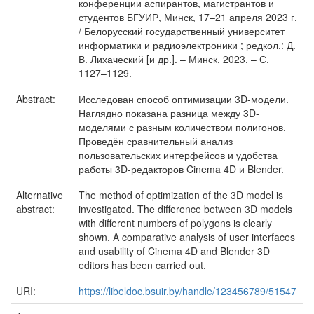
конференции аспирантов, магистрантов и
студентов БГУИР, Минск, 17–21 апреля 2023 г.
/ Белорусский государственный университет
информатики и радиоэлектроники ; редкол.: Д.
В. Лихаческий [и др.]. – Минск, 2023. – С.
1127–1129.
Abstract:
Исследован способ оптимизации 3D-модели.
Наглядно показана разница между 3D-
моделями с разным количеством полигонов.
Проведён сравнительный анализ
пользовательских интерфейсов и удобства
работы 3D-редакторов Cinema 4D и Blender.
Alternative
The method of optimization of the 3D model is
abstract:
investigated. The difference between 3D models
with different numbers of polygons is clearly
shown. A comparative analysis of user interfaces
and usability of Cinema 4D and Blender 3D
editors has been carried out.
URI:
https://libeldoc.bsuir.by/handle/123456789/51547