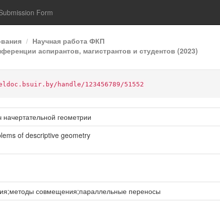
Submission Form
ования
Научная работа ФКП
ференции аспирантов, магистрантов и студентов (2023)
eldoc.bsuir.by/handle/123456789/51552
 начертательной геометрии
blems of descriptive geometry
рия;методы совмещения;параллельные переносы