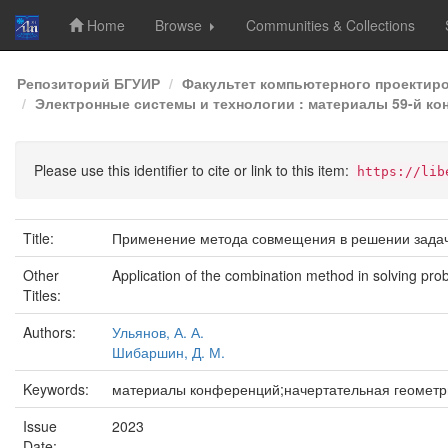
Home
Browse
Communities & Collections
Skip
Репозиторий БГУИР
Факультет компьютерного проектир
navigation
Электронные системы и технологии : материалы 59-й кон
Please use this identifier to cite or link to this item:
https://lib
Title:
Применение метода совмещения в решении задач
Other
Application of the combination method in solving pro
Titles:
Authors:
Ульянов, А. А.
Шибаршин, Д. М.
Keywords:
материалы конференций;начертательная геомет
Issue
2023
Date: