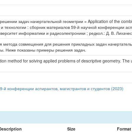
ении задач начертательной геометрии = Application of the combinati
 и технологии : сборник материалов 59-й научной конференции асп
верситет информатики и радиоэлектроники ; редкол.: Д. В. Лихачески
я метода совмещения для решения прикладных задач начертатель
ры. Ниже показаны примеры решения задач.
on method for solving applied problems of descriptive geometry. The use 
9-й конференции аспирантов, магистрантов и студентов (2023)
Description
Size
Format