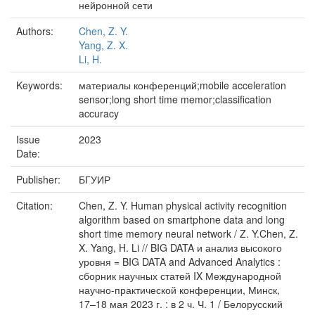
нейронной сети
Authors:
Chen, Z. Y.
Yang, Z. X.
Li, H.
Keywords:
материалы конференций;mobile acceleration
sensor;long short time memor;classification
accuracy
Issue
2023
Date:
Publisher:
БГУИР
Citation:
Chen, Z. Y. Human physical activity recognition
algorithm based on smartphone data and long
short time memory neural network / Z. Y.Chen, Z.
X. Yang, H. Li // BIG DATA и анализ высокого
уровня = BIG DATA and Advanced Analytics :
сборник научных статей IX Международной
научно-практической конференции, Минск,
17–18 мая 2023 г. : в 2 ч. Ч. 1 / Белорусский