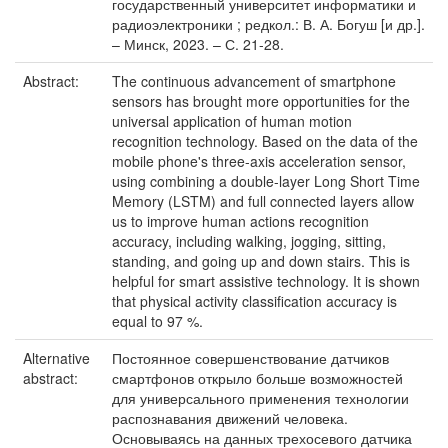
государственный университет информатики и
радиоэлектроники ; редкол.: В. А. Богуш [и др.].
– Минск, 2023. – С. 21-28.
Abstract:
The continuous advancement of smartphone
sensors has brought more opportunities for the
universal application of human motion
recognition technology. Based on the data of the
mobile phone's three-axis acceleration sensor,
using combining a double-layer Long Short Time
Memory (LSTM) and full connected layers allow
us to improve human actions recognition
accuracy, including walking, jogging, sitting,
standing, and going up and down stairs. This is
helpful for smart assistive technology. It is shown
that physical activity classification accuracy is
equal to 97 %.
Alternative
Постоянное совершенствование датчиков
abstract:
смартфонов открыло больше возможностей
для универсального применения технологии
распознавания движений человека.
Основываясь на данных трехосевого датчика