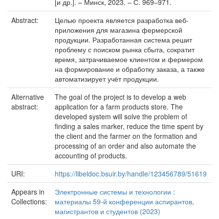
[и др.]. – Минск, 2023. – С. 969–971.
Abstract:
Целью проекта является разработка веб-
приложения для магазина фермерской
продукции. Разработанная система решит
проблему с поиском рынка сбыта, сократит
время, затрачиваемое клиентом и фермером
на формирование и обработку заказа, а также
автоматизирует учёт продукции.
Alternative
The goal of the project is to develop a web
abstract:
application for a farm products store. The
developed system will solve the problem of
finding a sales marker, reduce the time spent by
the client and the farmer on the formation and
processing of an order and also automate the
accounting of products.
URI:
https://libeldoc.bsuir.by/handle/123456789/51619
Appears in
Электронные системы и технологии :
Collections:
материалы 59-й конференции аспирантов,
магистрантов и студентов (2023)