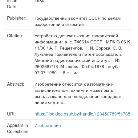
Issue
1980
Date:
Publisher:
Государственный комитет СССР по делам
изобретений и открытий
Citation:
Устройство для считывания графической
информации : а. с. 746614 СССР : МПК G 06 K
11/00 / А. Р. Решетилов, Н. И. Сорока, С. В.
Лукьянец ; заявитель и патентообладатель
Минский радиотехнический институт. – №
2602867/18-24 ; заявл. 05.04.1978 ; опубл.
07.07.1980. – 6 с. : ил.
Abstract:
Изобретение относится к автоматике и
вычислительной технике и может быть
использовано для определения координат
линии чертежа.
URI:
https://libeldoc.bsuir.by/handle/123456789/51765
Appears in
Изобретения
Collections: