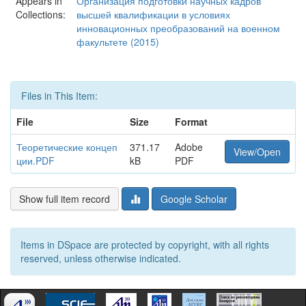
Appears in
Организация подготовки научных кадров
Collections:
высшей квалификации в условиях
инновационных преобразований на военном
факультете (2015)
Files in This Item:
File
Size
Format
Теоретические концеп
371.17
Adobe
View/Open
ции.PDF
kB
PDF
Show full item record
Google Scholar
Items in DSpace are protected by copyright, with all rights
reserved, unless otherwise indicated.