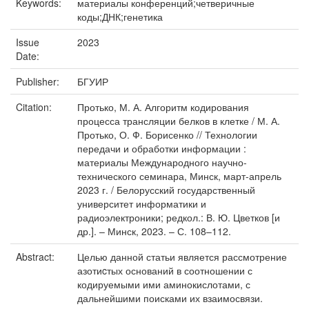
Keywords:
материалы конференций;четверичные
коды;ДНК;генетика
Issue
2023
Date:
Publisher:
БГУИР
Citation:
Протько, М. А. Алгоритм кодирования
процесса трансляции белков в клетке / М. А.
Протько, О. Ф. Борисенко // Технологии
передачи и обработки информации :
материалы Международного научно-
технического семинара, Минск, март-апрель
2023 г. / Белорусский государственный
университет информатики и
радиоэлектроники; редкол.: В. Ю. Цветков [и
др.]. – Минск, 2023. – С. 108–112.
Abstract:
Целью данной статьи является рассмотрение
азотиcтых оснований в соотношении с
кодируемыми ими аминокислотами, с
дальнейшими поисками их взаимосвязи.