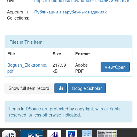
URI:
https://libeldoc.bsuir.by/handle/123456789/51975
Appears in
Публикации в зарубежных изданиях
Collections:
Files in This Item:
File
Size
Format
Bogush_Elektronnie.
217.39
Adobe
View/Open
pdf
kB
PDF
Show full item record
Google Scholar
Items in DSpace are protected by copyright, with all rights
reserved, unless otherwise indicated.