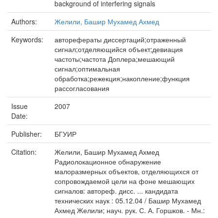
background of interfering signals
Authors:
Желили, Башир Мухамед Ахмед
Keywords:
авторефераты диссертаций;отраженный
сигнал;отделяющийся объект;девиация
частоты;частота Доплера;мешающий
сигнал;оптимальная
обработка;режекция;накопление;функция
рассогласования
Issue
2007
Date:
Publisher:
БГУИР
Citation:
Желили, Башир Мухамед Ахмед
Радиолокационное обнаружение
малоразмерных объектов, отделяющихся от
сопровождаемой цели на фоне мешающих
сигналов: автореф. дисс. ... кандидата
технических наук : 05.12.04 / Башир Мухамед
Ахмед Желили; науч. рук. С. А. Горшков. - Мн.: