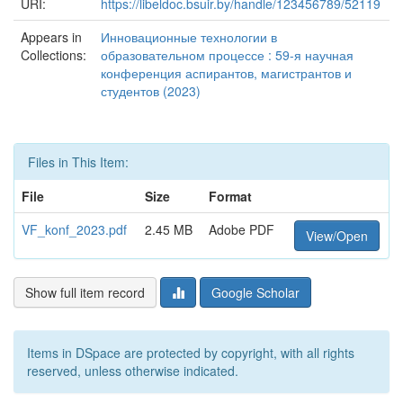
URI:
https://libeldoc.bsuir.by/handle/123456789/52119
Appears in
Инновационные технологии в
Collections:
образовательном процессе : 59-я научная
конференция аспирантов, магистрантов и
студентов (2023)
Files in This Item:
File
Size
Format
VF_konf_2023.pdf
2.45 MB
Adobe PDF
View/Open
Show full item record
Google Scholar
Items in DSpace are protected by copyright, with all rights
reserved, unless otherwise indicated.