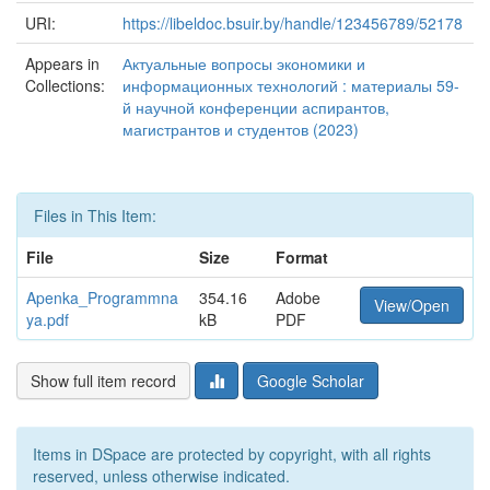
URI:
https://libeldoc.bsuir.by/handle/123456789/52178
Appears in
Актуальные вопросы экономики и
Collections:
информационных технологий : материалы 59-
й научной конференции аспирантов,
магистрантов и студентов (2023)
Files in This Item:
File
Size
Format
Apenka_Programmna
354.16
Adobe
View/Open
ya.pdf
kB
PDF
Show full item record
Google Scholar
Items in DSpace are protected by copyright, with all rights
reserved, unless otherwise indicated.