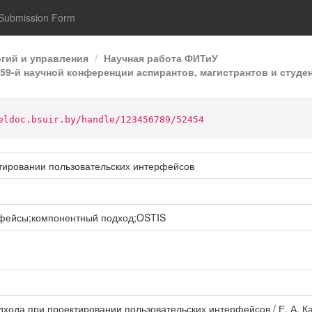
Submission Form
гий и управления
Научная работа ФИТиУ
9-й научной конференции аспирантов, магистрантов и студен
eldoc.bsuir.by/handle/123456789/52454
тировании пользовательских интерфейсов
рфейсы;компонентный подход;OSTIS
дхода при проектировании пользовательских интерфейсов / Е. А. 