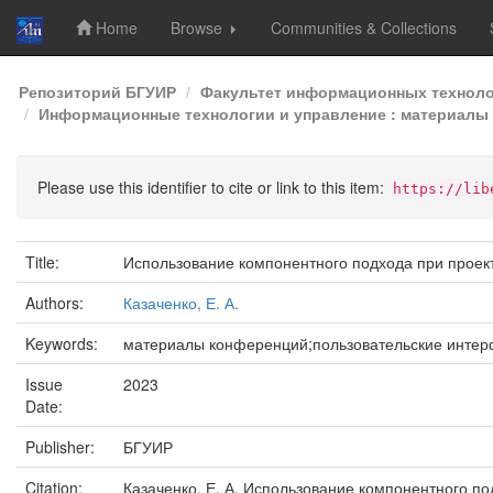
Home
Browse
Communities & Collections
Skip
Репозиторий БГУИР
Факультет информационных техноло
navigation
Информационные технологии и управление : материалы 5
Please use this identifier to cite or link to this item:
https://lib
Title:
Использование компонентного подхода при проек
Authors:
Казаченко, Е. А.
Keywords:
материалы конференций;пользовательские инте
Issue
2023
Date:
Publisher:
БГУИР
Citation:
Казаченко, Е. А. Использование компонентного по