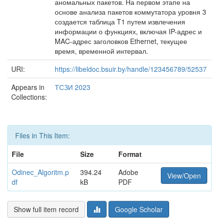
аномальных пакетов. На первом этапе на
основе анализа пакетов коммутатора уровня 3
создается таблица T1 путем извлечения
информации о функциях, включая IP-адрес и
MAC-адрес заголовков Ethernet, текущее
время, временной интервал.
URI:
https://libeldoc.bsuir.by/handle/123456789/52537
Appears in
ТСЗИ 2023
Collections:
Files in This Item:
File
Size
Format
Odinec_Algoritm.p
394.24
Adobe
View/Open
df
kB
PDF
Show full item record
Google Scholar