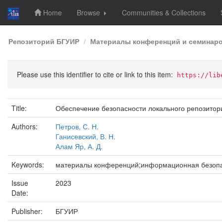
Home
Browse
Communities & Collections
Skip
Репозиторий БГУИР
Материалы конференций и семинар
navigation
Please use this identifier to cite or link to this item:
https://lib
Title:
Обеспечение безопасности локального репозитор
Authors:
Петров, С. Н.
Ганисевский, В. Н.
Алам Яр, А. Д.
Keywords:
материалы конференций;информационная безопас
Issue
2023
Date:
Publisher:
БГУИР