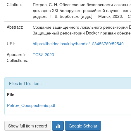
Citation:
Петров, С. Н. Обеспечение безопасности локальног
докладов ХXI Белорусско-российской научно-техн
редкол.: Т. В. Борботько [и др.]. – Минск, 2023. – С
Abstract:
Создание защищенного локального репозитория Do
Защищенный репозиторий Docker призван обеспечи
URI:
https://libeldoc.bsuir.by/handle/123456789/52540
Appears in
ТСЗИ 2023
Collections:
Files in This Item:
File
Petrov_Obespechenie.pdf
Show full item record
Google Scholar