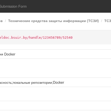
Submission Form
ов
Технические средства защиты информации (ТСЗИ)
ТСЗ
eldoc.bsuir.by/handle/123456789/52540
ия Docker
ность;локальные репозитории;Docker