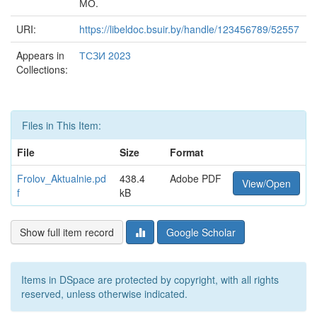
МО.
URI:
https://libeldoc.bsuir.by/handle/123456789/52557
Appears in
ТСЗИ 2023
Collections:
Files in This Item:
File
Size
Format
Frolov_Aktualnie.pd
438.4
Adobe PDF
View/Open
f
kB
Show full item record
Google Scholar
Items in DSpace are protected by copyright, with all rights
reserved, unless otherwise indicated.